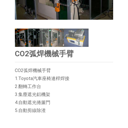
CO2弧焊機械手臂
CO2弧焊機械手臂
1.Toyota汽車座椅連桿焊接
2.翻轉工作台
3.集塵遮光鋁機架
4.自動遮光捲簾門
5.自動剪線除渣