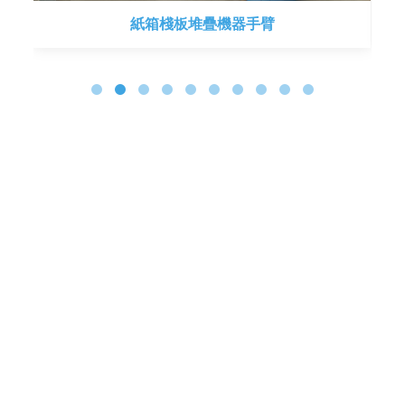
紙箱棧板堆疊機器手臂